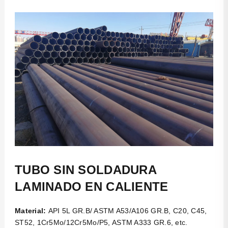
laminado en frío
Tubo cuadrado y rectangular
Bobina
galvanizada
Barra de anclaje autoperforante
TUBO SIN SOLDADURA
LAMINADO EN CALIENTE
Material:
API 5L GR.B/ ASTM A53/A106 GR.B, C20, C45,
ST52, 1Cr5Mo/12Cr5Mo/P5, ASTM A333 GR.6, etc.