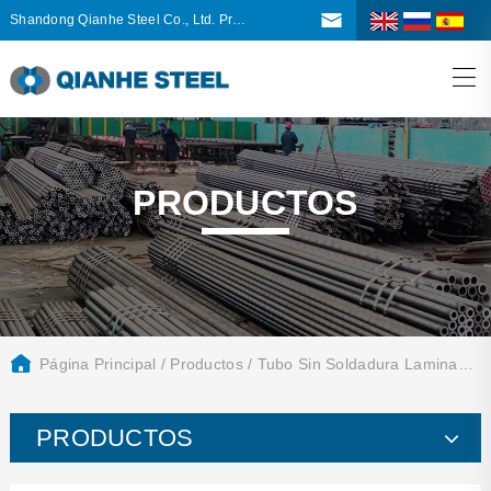
Shandong Qianhe Steel Co., Ltd. Productos principales: tubo sin costura laminado en caliente, tubo sin costura laminado en frío, tubo de torsión sin costura, bobina galvanizada
PRODUCTOS
Página Principal
/
Productos
/
Tubo Sin Soldadura Laminado En Caliente
PRODUCTOS
Tubo sin soldadura laminado en caliente
Tubo sin soldadura